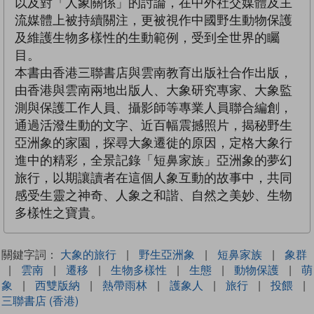
以及對「人象關係」的討論，在中外社交媒體及主
流媒體上被持續關注，更被視作中國野生動物保護
及維護生物多樣性的生動範例，受到全世界的矚
目。
本書由香港三聯書店與雲南教育出版社合作出版，
由香港與雲南兩地出版人、大象研究專家、大象監
測與保護工作人員、攝影師等專業人員聯合編創，
通過活潑生動的文字、近百幅震撼照片，揭秘野生
亞洲象的家園，探尋大象遷徙的原因，定格大象行
進中的精彩，全景記錄「短鼻家族」亞洲象的夢幻
旅行，以期讓讀者在這個人象互動的故事中，共同
感受生靈之神奇、人象之和諧、自然之美妙、生物
多樣性之寶貴。
關鍵字詞：
大象的旅行
|
野生亞洲象
|
短鼻家族
|
象群
|
雲南
|
遷移
|
生物多樣性
|
生態
|
動物保護
|
萌
象
|
西雙版納
|
熱帶雨林
|
護象人
|
旅行
|
投餵
|
三聯書店 (香港)