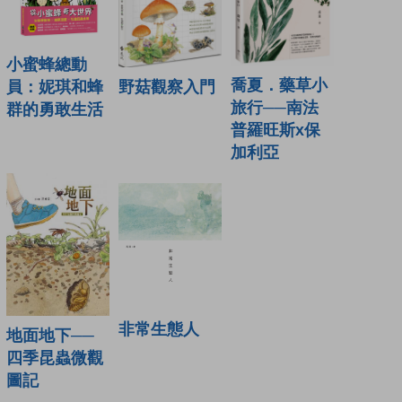
小蜜蜂總動
喬夏．藥草小
野菇觀察入門
員：妮琪和蜂
旅行──南法
群的勇敢生活
普羅旺斯x保
加利亞
非常生態人
地面地下──
四季昆蟲微觀
圖記