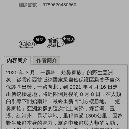
國際書號：
9789620450860
試閲
加入閱讀紀錄
內容簡介
作者簡介
2020 年 3 月，一群叫「短鼻家族」的野生亞洲
象，從雲南西雙版納國家級自然保護區勐養子自然
保護區出發，一路向北，到 2021 年 4 月 16 日走
出傳統棲息地，將近四個月後的 8 月 8 日，在人類
的引導下開始南歸，最終重新回到原棲息地。「短
鼻家族」亞洲象群的這次北上南歸，經普洱、玉
溪、紅河州、昆明等地，里程超過 1300公里，因為
野生象群本身的魅力，旅途中象群與人類的互動，