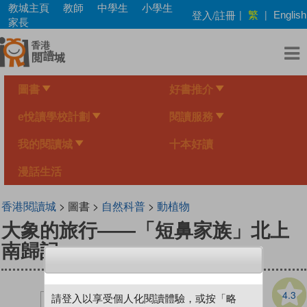
Skip
教城主頁
教師
中學生
小學生
繁
登入/註冊
|
|
English
to
家長
main
content
圖書
好書推介
e悅讀學校計劃
閱讀服務
我的閱讀城
十本好讀
漫話生活
香港閱讀城
> 圖書 >
自然科普
>
動植物
大象的旅行——「短鼻家族」北上
南歸記
4.3
請登入以享受個人化閱讀體驗，或按「略