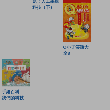
題：人工生殖
科技（下）
Q小子笑話大
全8
手繪百科——
我們的科技