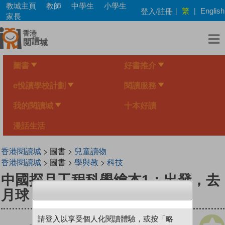
Skip
教城主頁
教師
中學生
小學生
繁
登入/註冊
|
|
English
to
家長
main
content
圖書
好書推介
e悅讀學校計劃
閱讀服務
我的閱讀城
十本好讀
漫話生活
香港閱讀城
> 圖書 >
兒童讀物
香港閱讀城
> 圖書 >
學與教
>
科技
中國探月工程科學繪本1：出發，去
月球！——探月夢啟航
請登入以享受個人化閱讀體驗，或按「略