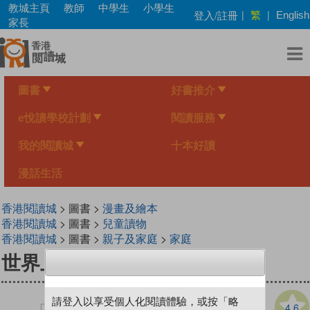
Skip
教城主頁
教師
中學生
小學生
繁
登入/註冊
|
|
English
to
家長
main
content
圖書
好書推介
e悅讀學校計劃
閱讀服務
我的閱讀城
十本好讀
漫話生活
香港閱讀城
> 圖書 >
漫畫及繪本
香港閱讀城
> 圖書 >
兒童讀物
香港閱讀城
> 圖書 >
親子及家庭
>
家庭
世界上最棒的爸爸
請登入以享受個人化閱讀體驗，或按「略
4.6