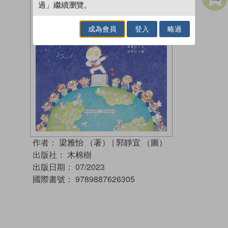
過」繼續瀏覽。
成為會員
登入
略過
作者：
梁雅怡 （著）
|
郭靜宜 （圖）
出版社：
木棉樹
出版日期：
07/2023
國際書號：
9789887626305