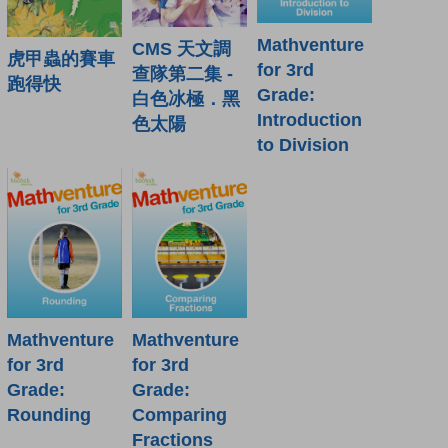
Mathventure
CMS 天文調
虎甲蟲的賽車
for 3rd
查隊第二集 -
跑得快
Grade:
白色冰極．黑
Introduction
色太陽
to Division
Mathventure
Mathventure
for 3rd
for 3rd
Grade:
Grade:
Rounding
Comparing
Fractions