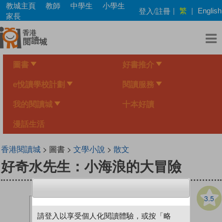
Skip
教城主頁
教師
中學生
小學生
繁
登入/註冊
|
|
English
to
家長
main
content
圖書
好書推介
e悅讀學校計劃
閱讀服務
我的閱讀城
十本好讀
漫話生活
香港閱讀城
> 圖書 >
文學小說
>
散文
好奇水先生：小海浪的大冒險
3.5
請登入以享受個人化閱讀體驗，或按「略