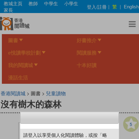
Skip
教城主頁
教師
中學生
小學生
繁
登入/註冊
|
|
English
to
家長
main
content
圖書
好書推介
e悅讀學校計劃
閱讀服務
我的閱讀城
十本好讀
漫話生活
香港閱讀城
> 圖書 >
兒童讀物
沒有樹木的森林
5
請登入以享受個人化閱讀體驗，或按「略