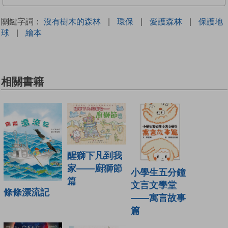
關鍵字詞：
沒有樹木的森林
|
環保
|
愛護森林
|
保護地
球
|
繪本
相關書籍
醒獅下凡到我
家——廚獅節
小學生五分鐘
篇
文言文學堂
條條漂流記
——寓言故事
篇