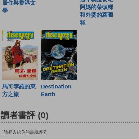
居住與香港文
阿媽的菜頭粿
學
和外婆的蘿蔔
糕
馬可孛羅的東
Destination
方之旅
Earth
讀者書評
(0)
請登入給你的書籍評分