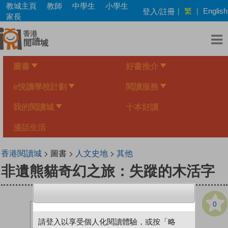
Skip
教城主頁
教師
中學生
小學生
繁
登入/註冊
|
|
English
to
家長
main
content
圖書
好書推介
e悅讀學校計劃
閱讀服務
我的閱讀城
十本好讀
漫話生活
香港閱讀城
> 圖書 >
人文史地
>
其他
非遺熊貓奇幻之旅：失蹤的木活字
0
請登入以享受個人化閱讀體驗，或按「略