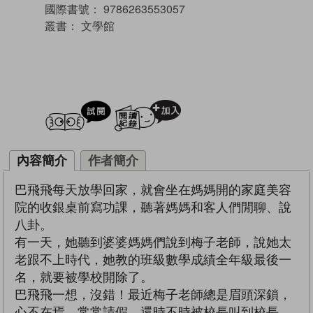
國際書號：
9786263553057
叢書：
文學館
試閲
加入閱讀紀錄
內容簡介
作者簡介
巴飛飛每天放學回家，就會坐在媽媽開的家庭美容
院的收銀桌前寫功課，聽著媽媽和客人們閒聊、說
八卦。
有一天，她聽到婆婆媽媽們說到梅子老師，說她太
老跟不上時代，她教的班級數學成績全年級最後一
名，就要被學校開除了。
巴飛飛一想，沒錯！最近梅子老師總是眉頭深鎖，
心不在焉，常常請假，還時不時被校長叫到校長