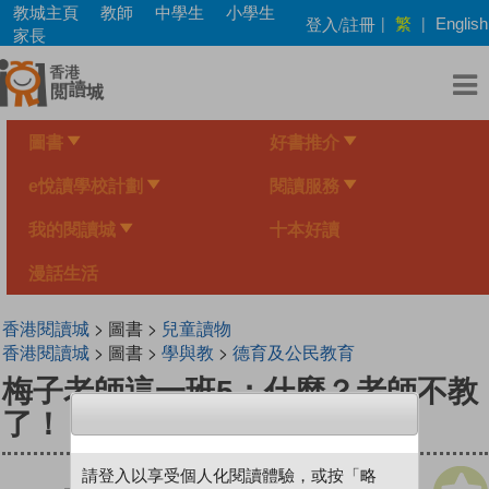
Skip
教城主頁
教師
中學生
小學生
繁
登入/註冊
|
|
English
to
家長
main
content
圖書
好書推介
e悅讀學校計劃
閱讀服務
我的閱讀城
十本好讀
漫話生活
香港閱讀城
> 圖書 >
兒童讀物
香港閱讀城
> 圖書 >
學與教
>
德育及公民教育
梅子老師這一班5：什麼？老師不教
了！
請登入以享受個人化閱讀體驗，或按「略