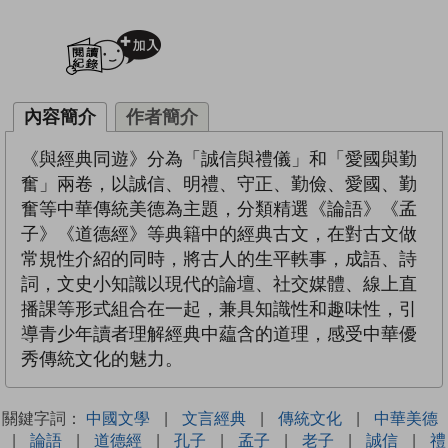
加入閱讀紀錄
內容簡介
作者簡介
《與經典同遊》分為「誠信與禮儀」和「愛國與勤
奮」兩卷，以誠信、明禮、守正、勤儉、愛國、勤
奮等中華傳統美德為主題，分類精選《論語》《孟
子》《道德經》等典籍中的經典古文，在對古文做
常規性介紹的同時，將古人的生平軼事，成語、詩
詞，文史小知識以現代的論壇、社交媒體、線上直
播課等形式組合在一起，兼具知識性和趣味性，引
導青少年讀者理解經典中藴含的道理，感受中華優
秀傳統文化的魅力。
關鍵字詞：
中國文學
|
文言經典
|
傳統文化
|
中華美德
|
論語
|
道德經
|
孔子
|
孟子
|
老子
|
誠信
|
禮