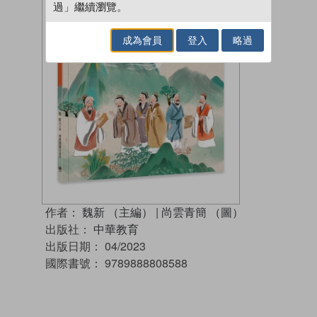
過」繼續瀏覽。
成為會員
登入
略過
作者：
魏新 （主編）
|
尚雲青簡 （圖）
出版社：
中華教育
出版日期：
04/2023
國際書號：
9789888808588