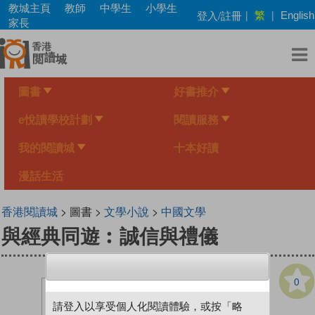
Skip
教城主頁
教師
中學生
小學生
繁
登入/註冊
|
|
English
to
家長
main
content
圖書
好書推介
e悅讀學校計劃
閱讀服務
我的閱讀城
十本好讀
漫話生活
香港閱讀城
> 圖書 >
文學小說
>
中國文學
與經典同遊︰誠信與禮儀
0
請登入以享受個人化閱讀體驗，或按「略