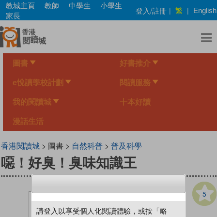
Skip
教城主頁
教師
中學生
小學生
繁
登入/註冊
|
|
English
to
家長
main
content
圖書
好書推介
e悅讀學校計劃
閱讀服務
我的閱讀城
十本好讀
漫話生活
香港閱讀城
> 圖書 >
自然科普
>
普及科學
噁！好臭！臭味知識王
5
請登入以享受個人化閱讀體驗，或按「略