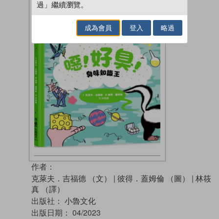
過」繼續瀏覽。
成為會員
登入
略過
作者：
克萊夫．吉福德 （文）
|
彼得．蓋姆倫 （圖）
|
林筱
真 （譯）
出版社：
小魯文化
出版日期：
04/2023