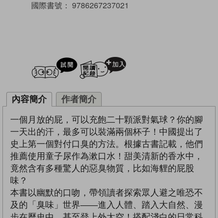
國際書號：
9786267237021
試閲
加入閱讀紀錄
內容簡介
作者簡介
一個月放的屁，可以充飽二十顆派對氣球？你的腳
一天出的汗，最多可以裝滿兩個杯子！中國提出了
史上第一個對付口臭的方法。根據古書記載，他們
推薦使用童子尿作為漱口水！甜美清新的香水中，
竟然含有多種驚人的惡臭物質，比如海貍的屁股
味？
本書以幽默的口吻，帶領讀者探索眾人避之唯恐不
及的「臭味」世界——進入人體、踏入大自然、漫
步在歷史中，甚至登上外太空！搭配淺白的日常科