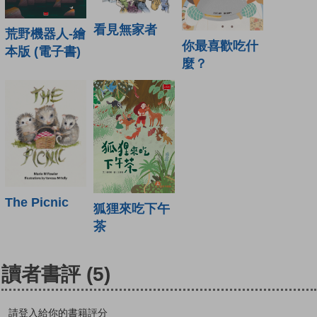
看見無家者
荒野機器人-繪
你最喜歡吃什
本版 (電子書)
麼？
The Picnic
狐狸來吃下午
茶
讀者書評
(5)
請登入給你的書籍評分