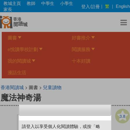
Skip
教城主頁
教師
中學生
小學生
繁
登入/註冊
|
|
English
to
家長
main
content
圖書
好書推介
e悅讀學校計劃
閱讀服務
我的閱讀城
十本好讀
漫話生活
香港閱讀城
> 圖書 >
兒童讀物
魔法神奇湯
3.8
請登入以享受個人化閱讀體驗，或按「略