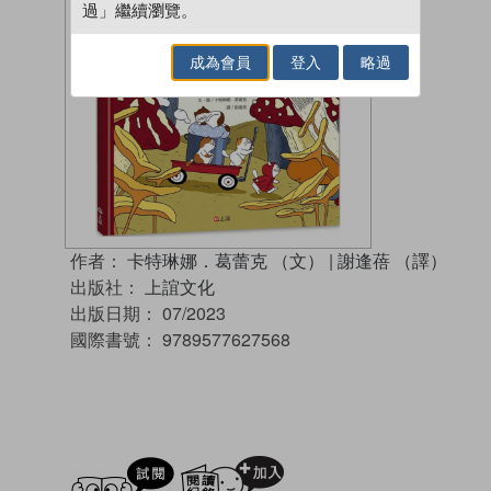
過」繼續瀏覽。
成為會員
登入
略過
作者：
卡特琳娜．葛蕾克 （文）
|
謝逢蓓 （譯）
出版社：
上誼文化
出版日期：
07/2023
國際書號：
9789577627568
試閲
加入閱讀紀錄