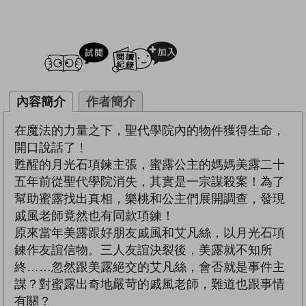
試閲
加入閱讀紀錄
內容簡介
作者簡介
在魔法的力量之下，聖代學院內的物件獲得生命，
開口說話了﹗
甦醒的月光石項鍊主張，蜜露公主的媽媽美露二十
五年前從聖代學院消失，其實是一宗謀殺案！為了
幫助蜜露找出真相，樂桃和公主們展開調查，發現
戚風老師竟然也有同款項鍊！
原來當年美露跟好朋友戚風和艾凡絲，以月光石項
鍊作友誼信物。三人友誼決裂後，美露就不知所
終……忽然跟美露絕交的艾凡絲，會否就是事件主
謀？對蜜露出奇地嚴苛的戚風老師，難道也跟事情
有關？