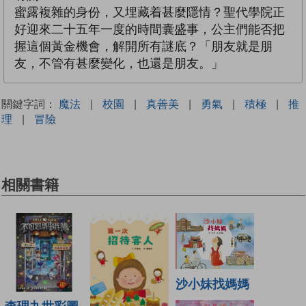
蜜露複雜的身份，又埋藏着甚麼隱情？聖代學院正
好迎來二十五年一度的時間囊盛事，公主們能否把
握這個黃金機會，解開所有謎底？「朋友就是朋
友，不管有甚麼變化，也還是朋友。」
關鍵字詞：
魔法
|
校園
|
真善美
|
勇氣
|
積極
|
推
理
|
冒險
相關書籍
沙小妹找媽媽