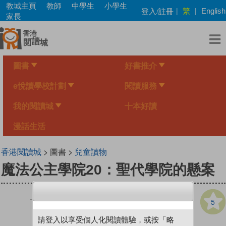
Skip
教城主頁
教師
中學生
小學生
繁
登入/註冊
|
|
English
to
家長
main
content
圖書
好書推介
e悅讀學校計劃
閱讀服務
我的閱讀城
十本好讀
漫話生活
香港閱讀城
> 圖書 >
兒童讀物
魔法公主學院20：聖代學院的懸案
5
請登入以享受個人化閱讀體驗，或按「略