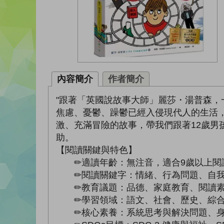
內容簡介
作者簡介
"跟著「英國說故事大師」麗莎・湯普森，
焦慮、憂鬱、躁鬱已經入侵現代人的生活
激、充滿冒險的故事，帶我們跟著12歲
助。
【閱讀關鍵與特色】
✏適讀年齡：無注音，適合9歲以上閱
✏閱讀關鍵字：情緒、行為問題、自我
✏教育議題：品德、家庭教育、閱讀素
✏學習領域：語文、社會、歷史、綜合
✏核心素養：系統思考與解決問題、身