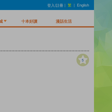
繁
登入/註冊
|
|
English
城
十本好讀
漫話生活
5