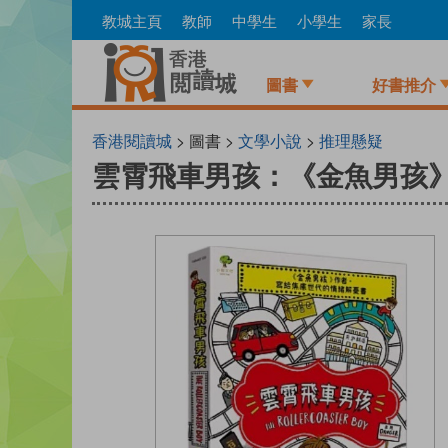
Skip
教城主頁
教師
中學生
小學生
家長
to
main
content
圖書
好書推介
香港閱讀城
> 圖書 >
文學小說
>
推理懸疑
雲霄飛車男孩：《金魚男孩