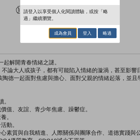
試閲
加入閱讀紀錄
請登入以享受個人化閱讀體驗，或按「略
過」繼續瀏覽。
成為會員
登入
略過
一起解開青春情緒之謎。
，不論大人或孩子，都有可能陷入情緒的漩渦，甚至影響
男孩陶德一起面對焦慮與擔心、面對父親的情緒起落，並且
讀。
價值、友誼、青少年焦慮、躁鬱症。
養。
活動。
心素質與自我精進、人際關係與團隊合作、道德實踐與