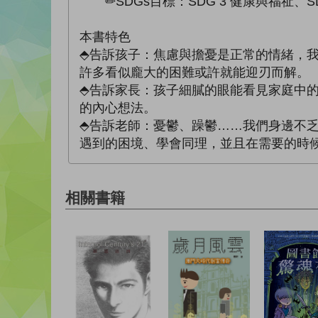
✏SDGs目標：SDG 3 健康與福祉、S
本書特色
⬘告訴孩子：焦慮與擔憂是正常的情緒，
許多看似龐大的困難或許就能迎刃而解。
⬘告訴家長：孩子細膩的眼能看見家庭中
的內心想法。
⬘告訴老師：憂鬱、躁鬱……我們身邊不
遇到的困境、學會同理，並且在需要的時候
相關書籍