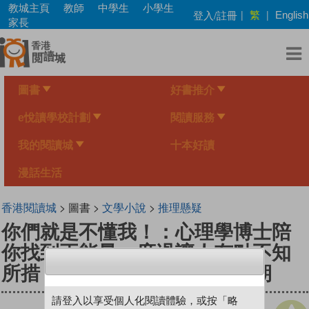
Skip
教城主頁
教師
中學生
小學生
繁
登入/註冊
|
|
English
to
家長
main
content
圖書
好書推介
e悅讀學校計劃
閱讀服務
我的閱讀城
十本好讀
漫話生活
香港閱讀城
> 圖書 >
文學小說
>
推理懸疑
你們就是不懂我！：心理學博士陪
你找到正能量，度過讓人有點不知
所措，似乎又有點美好的成長期
請登入以享受個人化閱讀體驗，或按「略