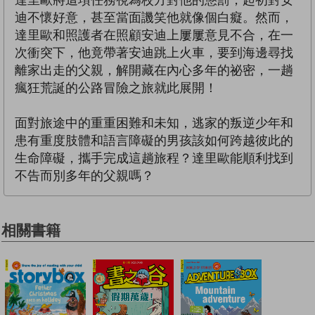
達里歐將這項任務視為校方對他的懲罰，起初對安
迪不懷好意，甚至當面譏笑他就像個白癡。然而，
達里歐和照護者在照顧安迪上屢屢意見不合，在一
次衝突下，他竟帶著安迪跳上火車，要到海邊尋找
離家出走的父親，解開藏在內心多年的祕密，一趟
瘋狂荒誕的公路冒險之旅就此展開！
面對旅途中的重重困難和未知，逃家的叛逆少年和
患有重度肢體和語言障礙的男孩該如何跨越彼此的
生命障礙，攜手完成這趟旅程？達里歐能順利找到
不告而別多年的父親嗎？
相關書籍