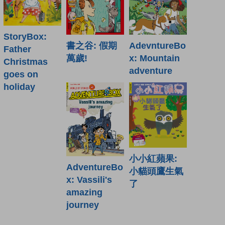
StoryBox:
書之谷: 假期
AdevntureBo
Father
萬歲!
x: Mountain
Christmas
adventure
goes on
holiday
小小紅蘋果:
AdventureBo
小貓頭鷹生氣
x: Vassili's
了
amazing
journey