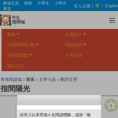
Skip
教城主頁
教師
中學生
小學生
繁
登入/註冊
|
|
English
to
家長
main
content
圖書
好書推介
e悅讀學校計劃
閱讀服務
我的閱讀城
十本好讀
漫話生活
香港閱讀城
> 圖書 >
文學小說
>
翻譯文學
指間陽光
0
請登入以享受個人化閱讀體驗，或按「略