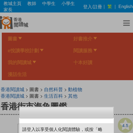
Skip
教城主頁
教師
中學生
小學生
繁
登入/註冊
|
|
English
to
家長
main
content
圖書
好書推介
e悅讀學校計劃
閱讀服務
我的閱讀城
十本好讀
漫話生活
香港閱讀城
> 圖書 >
自然科普
>
動植物
香港閱讀城
> 圖書 >
生活百科
>
其他
香港街市海魚圖鑑
4.5
請登入以享受個人化閱讀體驗，或按「略