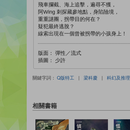
飛車攔截、海上追擊，遍尋不獲，
阿Wing 刺探藏參地點，身陷險境，
重重謎團，拐帶目的何在？
疑犯最終逃脫？
線索出現在一個曾被拐帶的小孩身上！
版面：
彈性／流式
插圖：
少許
關鍵字詞：
Q版特工
|
梁科慶
|
科幻及推理
相關書籍