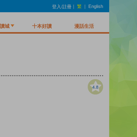
繁
登入/註冊
|
|
English
讀城
十本好讀
漫話生活
4.8