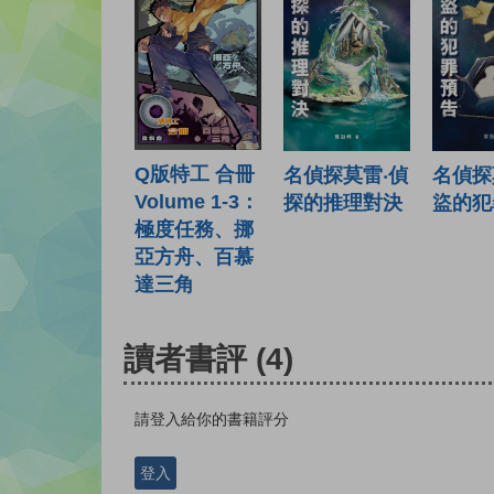
Q版特工 合冊
名偵探莫雷‧偵
名偵探
Volume 1-3：
探的推理對決
盜的犯
極度任務、挪
亞方舟、百慕
達三角
讀者書評
(4)
請登入給你的書籍評分
登入