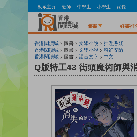
Skip
教城主頁
教師
中學生
小學生
家長
to
main
content
圖書
好書推
香港閱讀城
> 圖書 >
文學小說
>
推理懸疑
香港閱讀城
> 圖書 >
文學小說
>
科幻歷險
香港閱讀城
> 圖書 >
語言文字
>
中文
Q版特工43 街頭魔術師與