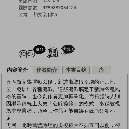
出版日期：
04/2024
國際書號：
9789887034124
叢書：
初文叢刊05
試閲
加入閱讀紀錄
內容簡介
作者簡介
本書目錄
序
五四新文學運動以後，新詩漸取得文壇的正宗地
位，發展出各種流派。這些流派底定了新詩各種風
格的基調，也令創作者更加職業化。而舊體詩人則
因繼承傳統士大夫「公餘操翰」的模式，多僅被視
為非專業者，乃至其作品可能自娛有餘而創新不
足。
再者，此時舊體詩壇的規模雖大不如五四以前，卻