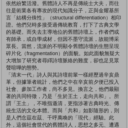
依然紛繁活潑。舊體詩人不再是傳統士大夫，而往
往是術業各有專攻的現代知識分子，正與金耀基所
言「結構分殊性」（structural differentiation）相印
證。他們兒時多接受過傳統教育，打下了古典文學
的基礎。而失去主導地位的舊體詩壇上，作者們或
有師承，或自學成材，但因不墨守流派，故能博采
眾長。當然，流派的不明顯令舊體詩壇的生態呈現
碎片化（fragmentation）的面貌。如此面貌無疑大
大增加了研究者尋繹詩壇脈絡的難度，卻也足見眾
聲喧嘩的態勢。
「清末一代」詩人與其詩壇前輩一樣經歷過辛亥鼎
革，但據筆者統計，他們之中在辛亥前夕便已投入
社會、參加工作者，尚不多見。換言之，他們最顯
著的共同特徵，乃是「生於王土，走向共和」。所
謂「王土」，不唯指遜清，更指涉著古典時光、傳
統生活的文化本體。而與「共和」如影隨形的，則
是人們念茲在茲、千呼萬喚的「現代」經驗。此
外，這個社會世代的舊體詩人，思想之多元、遭遇