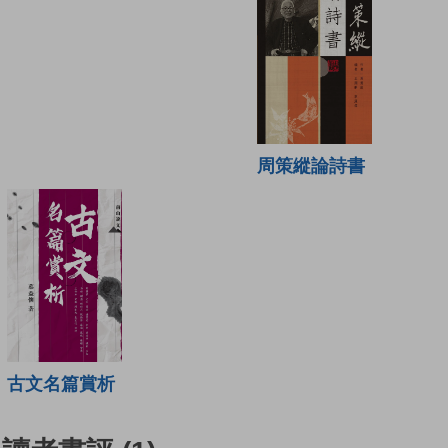
周策縱論詩書
古文名篇賞析