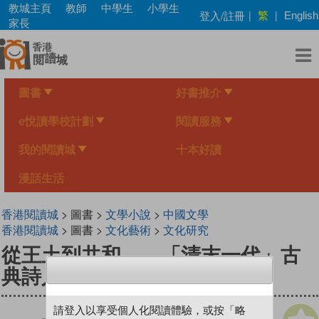
Skip
教城主頁
教師
中學生
小學生
繁
登入/註冊
|
|
English
to
家長
main
content
圖書
好書推介
e悅讀學校計劃
閱讀服務
我的閱讀城
十本好讀
漫話生活
香港閱讀城
> 圖書 >
文學小說
>
中國文學
香港閱讀城
> 圖書 >
文化藝術
>
文化研究
從王土到共和——「清末一代」古
典詩人淺談
請登入以享受個人化閱讀體驗，或按「略