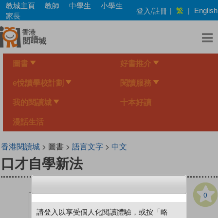
Skip
教城主頁
教師
中學生
小學生
繁
登入/註冊
|
|
English
to
家長
main
content
圖書
好書推介
e悅讀學校計劃
閱讀服務
我的閱讀城
十本好讀
漫話生活
香港閱讀城
> 圖書 >
語言文字
>
中文
口才自學新法
0
請登入以享受個人化閱讀體驗，或按「略