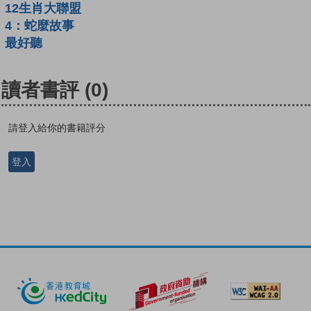
12生肖大聯盟
4：蛇麼故事
最好聽
讀者書評
(0)
請登入給你的書籍評分
登入