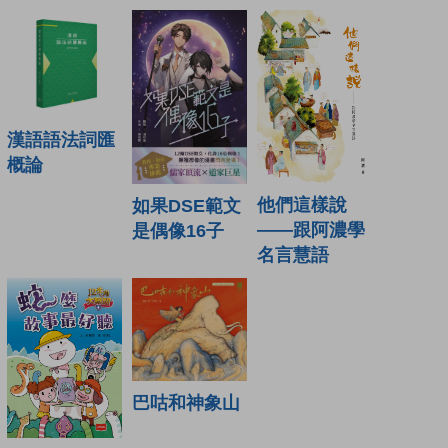
漢語語法詞匯
概論
他們這樣說
如果DSE範文
——跟阿濃學
是偶像16子
名言慧語
巴咕和神象山