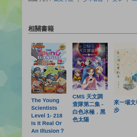
相關書籍
CMS 天文調
The Young
來一場文
查隊第二集 -
Scientists
步
白色冰極．黑
Level 1- 218
色太陽
Is It Real Or
An Illusion？