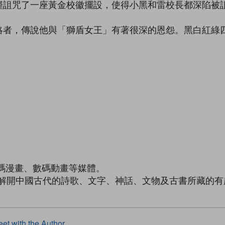
僅詛咒了一座黃金校徽擺設，使得小黑和雷校長都深陷被
略者，傳說他與「獅盾女王」有著很深的恩怨。黑白紅綠
碼漫畫、數碼動畫等媒體。
後解開中國古代的詩歌、文字、神話、文物及古書所藏的有趣
et with the Author