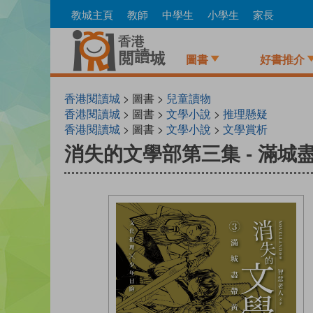
Skip
教城主頁
教師
中學生
小學生
家長
to
main
content
圖書
好書推介
香港閱讀城
> 圖書 >
兒童讀物
香港閱讀城
> 圖書 >
文學小說
>
推理懸疑
香港閱讀城
> 圖書 >
文學小說
>
文學賞析
消失的文學部第三集 - 滿城