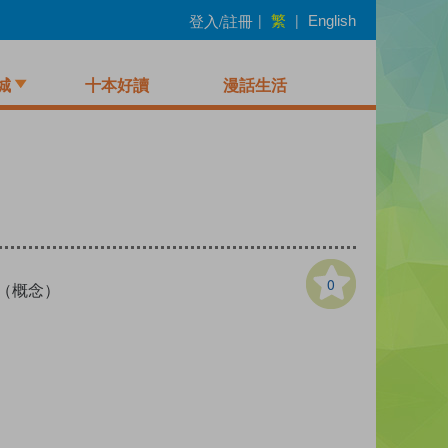
繁
登入/註冊
|
|
English
城
十本好讀
漫話生活
0
D （概念）