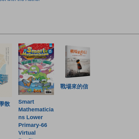
戰場來的信
Smart
學散
Mathematicia
ns Lower
Primary-66
Virtual