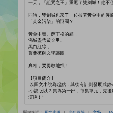
一天，「詛咒之王」重返了雙劍城！他不
同時，雙劍城也來了一位披著黃金甲的侵
「黃金污染」的謎團？
黃金中毒、薛丁格的貓，
滿城盡帶黃金甲。
黑白紅綠，
誓要破解文學謎團。
真相，要勇敢地找！
【項目簡介】
‧以圖文小說為起點，其後有計劃發展成數
‧小說版以 3 集為第一部，每集單元，先
演繹！"
關鍵字詞：
圖文小說
|
少年冒險
|
文學
|
Me