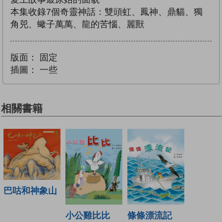
本集收錄7個奇靈神話：雙頭虹、鳳神、鼎貓、獨
角兕、蠍子萬萬、龍的苦惱、麗獸
版面：
固定
插圖：
一些
相關書籍
巴咕和神象山
小公雞比比
條條漂流記