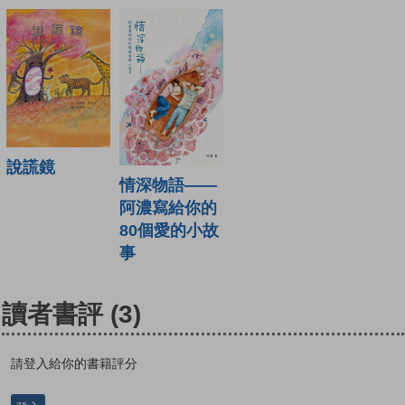
說謊鏡
情深物語——
阿濃寫給你的
80個愛的小故
事
讀者書評
(3)
請登入給你的書籍評分