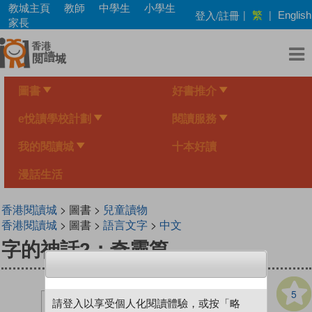
Skip
教城主頁
教師
中學生
小學生
繁
登入/註冊
|
|
English
to
家長
main
content
圖書
好書推介
e悅讀學校計劃
閱讀服務
我的閱讀城
十本好讀
漫話生活
香港閱讀城
> 圖書 >
兒童讀物
香港閱讀城
> 圖書 >
語言文字
>
中文
字的神話2：奇靈篇
5
請登入以享受個人化閱讀體驗，或按「略