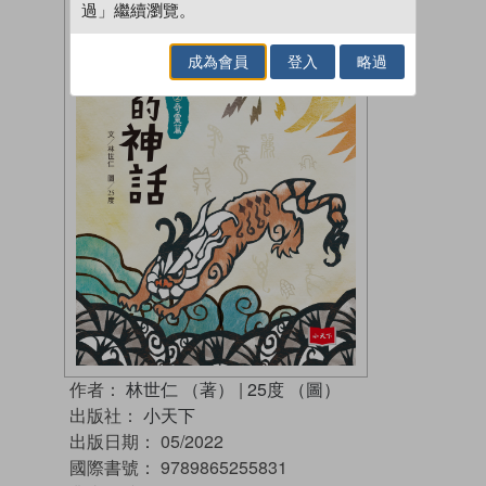
過」繼續瀏覽。
成為會員
登入
略過
作者：
林世仁 （著）
|
25度 （圖）
出版社：
小天下
出版日期：
05/2022
國際書號：
9789865255831