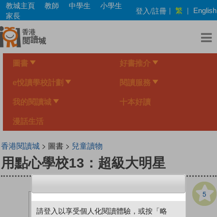
Skip
教城主頁
教師
中學生
小學生
繁
登入/註冊
|
|
English
to
家長
main
content
圖書
好書推介
e悅讀學校計劃
閱讀服務
我的閱讀城
十本好讀
漫話生活
香港閱讀城
> 圖書 >
兒童讀物
用點心學校13：超級大明星
5
請登入以享受個人化閱讀體驗，或按「略