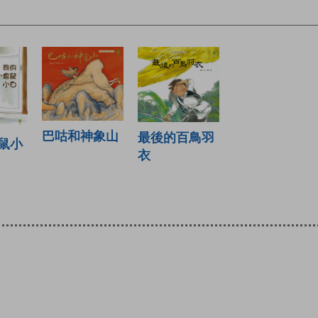
巴咕和神象山
最後的百鳥羽
鼠小
衣