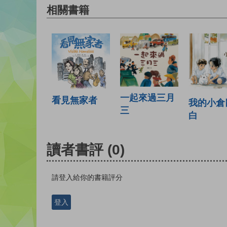
相關書籍
一起來過三月
看見無家者
我的小倉
三
白
讀者書評
(0)
請登入給你的書籍評分
登入