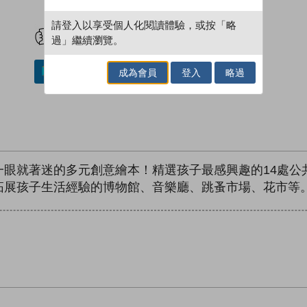
試閲
加入閱讀紀錄
請登入以享受個人化閱讀體驗，或按「略
過」繼續瀏覽。
成為會員
登入
略過
加入／閱讀電子書
一眼就著迷的多元創意繪本！精選孩子最感興趣的14處公
拓展孩子生活經驗的博物館、音樂廳、跳蚤市場、花市等