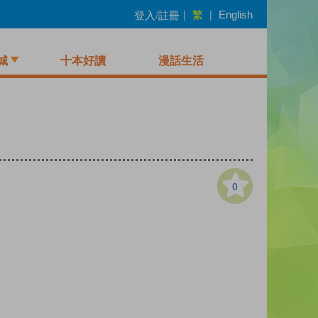
繁
登入/註冊
|
|
English
城
十本好讀
漫話生活
0