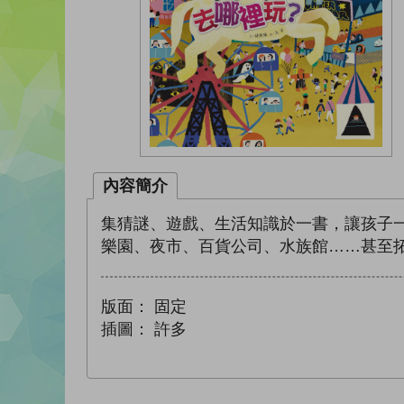
內容簡介
集猜謎、遊戲、生活知識於一書，讓孩子
樂園、夜市、百貨公司、水族館……甚至
版面：
固定
插圖：
許多