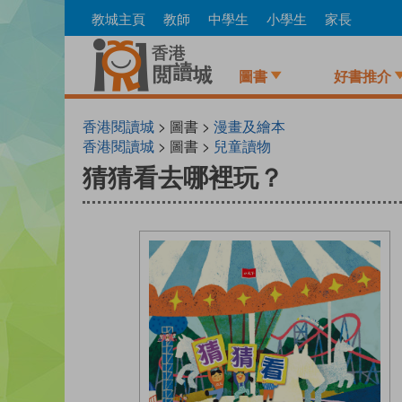
Skip
教城主頁
教師
中學生
小學生
家長
to
main
content
圖書
好書推介
香港閱讀城
> 圖書 >
漫畫及繪本
香港閱讀城
> 圖書 >
兒童讀物
猜猜看去哪裡玩？