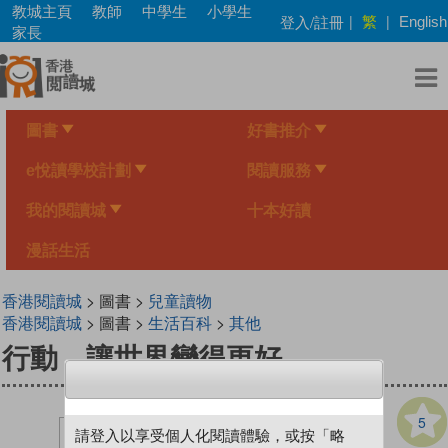
Skip
教城主頁
教師
中學生
小學生
繁
登入/註冊
|
|
English
to
家長
main
content
圖書
好書推介
e悅讀學校計劃
閱讀服務
我的閱讀城
十本好讀
漫話生活
香港閱讀城
> 圖書 >
兒童讀物
香港閱讀城
> 圖書 >
生活百科
>
其他
行動，讓世界變得更好
5
請登入以享受個人化閱讀體驗，或按「略