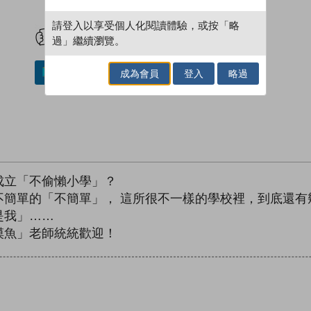
試閲
加入閱讀紀錄
請登入以享受個人化閱讀體驗，或按「略
過」繼續瀏覽。
成為會員
登入
略過
加入／閱讀電子書
成立「不偷懶小學」？
簡單的「不簡單」， 這所很不一樣的學校裡，到底還有
是我」……
摸魚」老師統統歡迎！