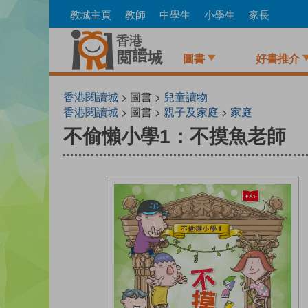
Skip
教城主頁
教師
中學生
小學生
家長
to
main
content
圖書
好書推介
香港閱讀城
> 圖書 >
兒童讀物
香港閱讀城
> 圖書 >
親子及家庭
>
家庭
不偷懶小學1：不摸魚老師