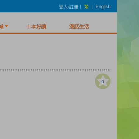
繁
登入/註冊
|
|
English
城
十本好讀
漫話生活
0