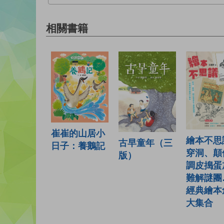
相關書籍
崔崔的山居小
繪本不思
古早童年（三
日子：養鵝記
穿洞、顛
版）
調皮搗蛋
難解謎團
經典繪本
大集合