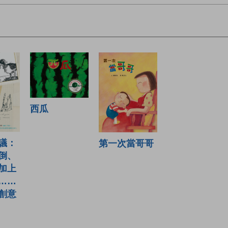
西瓜
議：
第一次當哥哥
倒、
加上
……
創意