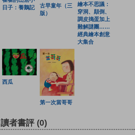
繪本不思議：
古早童年（三
日子：養鵝記
穿洞、顛倒、
版）
調皮搗蛋加上
難解謎團……
經典繪本創意
大集合
西瓜
第一次當哥哥
讀者書評
(0)