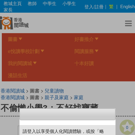
Skip
教城主頁
教師
中學生
小學生
繁
登入/註冊
|
|
English
to
家長
main
content
圖書
好書推介
e悅讀學校計劃
閱讀服務
我的閱讀城
十本好讀
漫話生活
香港閱讀城
> 圖書 >
兒童讀物
香港閱讀城
> 圖書 >
親子及家庭
>
家庭
不偷懶小學3：不好找寶藏
0
請登入以享受個人化閱讀體驗，或按「略