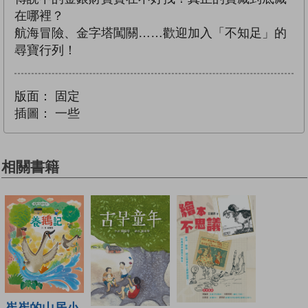
在哪裡？
航海冒險、金字塔闖關……歡迎加入「不知足」的
尋寶行列！
版面：
固定
插圖：
一些
相關書籍
崔崔的山居小