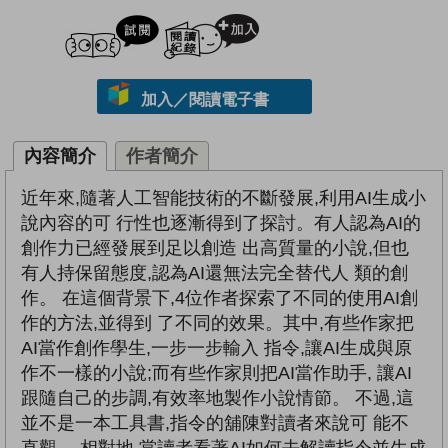
試閲
加入閱讀紀錄
加入／閱讀電子書
內容簡介
作者簡介
近年來,隨著人工智能技術的不斷發展,利用AI生成小
說內容的可 行性也逐漸得到了探討。有人認為AI的
創作力已經發展到足以創造 出高質量的小說,但也
有人持保留態度,認為AI還無法完全替代人 類的創
作。 在這個背景下,4位作者探索了不同的使用AI創
作的方法,並得到 了不同的效果。其中,有些作家把
AI當作創作學生,一步一步輸入 指令,讓AI生成與原
作不一樣的小說;而有些作家則把AI當作助手, 讓AI
跟隨自己的步調,有效率地製作小說情節。 不過,這
並不是一本工具書,指令的舖陳對讀者來說可 能不
直觀。 相對地,當讀者看著AI如何去解讀指令並生成