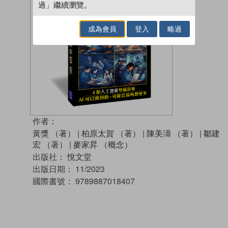
過」繼續瀏覽。
成為會員
登入
略過
作者：
黃獎 （著）
|
柏原太賀 （著）
|
陳美濤 （著）
|
鄒建
宏 （著）
|
麥家昇 （概念）
出版社：
悅文堂
出版日期：
11/2023
國際書號：
9789887018407