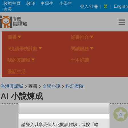
Skip
教城主頁
教師
中學生
小學生
繁
登入/註冊
|
|
English
to
家長
main
content
圖書
好書推介
e悅讀學校計劃
閱讀服務
我的閱讀城
十本好讀
漫話生活
香港閱讀城
> 圖書 >
文學小說
>
科幻歷險
AI 小說煉成
5
請登入以享受個人化閱讀體驗，或按「略