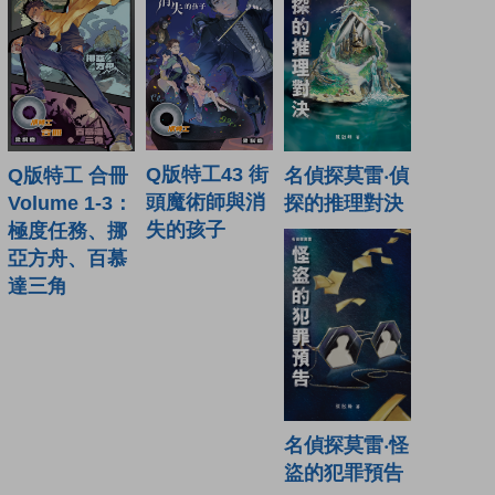
Q版特工43 街
Q版特工 合冊
名偵探莫雷‧偵
頭魔術師與消
Volume 1-3：
探的推理對決
失的孩子
極度任務、挪
亞方舟、百慕
達三角
名偵探莫雷‧怪
盜的犯罪預告