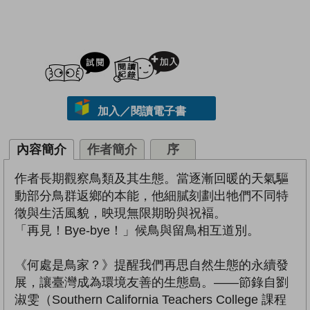
試閲
加入閱讀紀錄
加入／閱讀電子書
內容簡介
作者簡介
序
作者長期觀察鳥類及其生態。當逐漸回暖的天氣驅
動部分鳥群返鄉的本能，他細膩刻劃出牠們不同特
徵與生活風貌，映現無限期盼與祝褔。
「再見！Bye-bye！」候鳥與留鳥相互道別。
《何處是鳥家？》提醒我們再思自然生態的永續發
展，讓臺灣成為環境友善的生態島。――節錄自劉
淑雯（Southern California Teachers College 課程