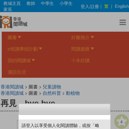
Skip
教城主頁
教師
中學生
小學生
繁
登入/註冊
|
|
English
to
家長
main
content
圖書
好書推介
e悅讀學校計劃
閱讀服務
我的閱讀城
十本好讀
漫話生活
香港閱讀城
> 圖書 >
兒童讀物
香港閱讀城
> 圖書 >
自然科普
>
動植物
再見，bye bye
4
請登入以享受個人化閱讀體驗，或按「略