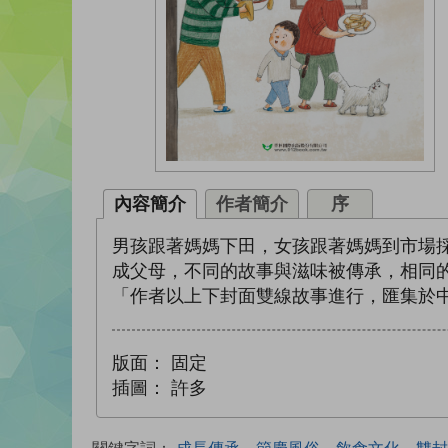
內容簡介
作者簡介
序
男孩跟著媽媽下田，女孩跟著媽媽到市場
成父母，不同的故事與滋味被傳承，相同
「作者以上下封面雙線故事進行，匯集於中
版面：
固定
插圖：
許多
關鍵字詞：
成長傳承、節慶風俗、飲食文化、雙封