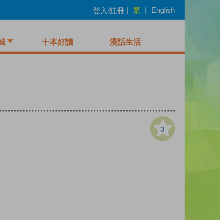
繁
登入/註冊
|
|
English
城
十本好讀
漫話生活
3