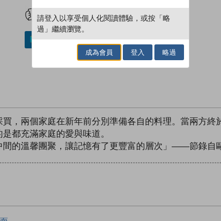
試閲
加入閱讀紀錄
請登入以享受個人化閱讀體驗，或按「略
過」繼續瀏覽。
加入／閱讀電子書
成為會員
登入
略過
採買，兩個家庭在新年前分別準備各自的料理。當兩方終
的是都充滿家庭的愛與味道。
間的溫馨團聚，讓記憶有了更豐富的層次」――節錄自歐玲
面