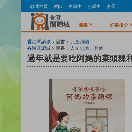
Skip
教城主頁
教師
中學生
小學生
家長
to
main
content
圖書
好書推介
香港閱讀城
> 圖書 >
兒童讀物
香港閱讀城
> 圖書 >
人文史地
>
其他
過年就是要吃阿媽的菜頭粿