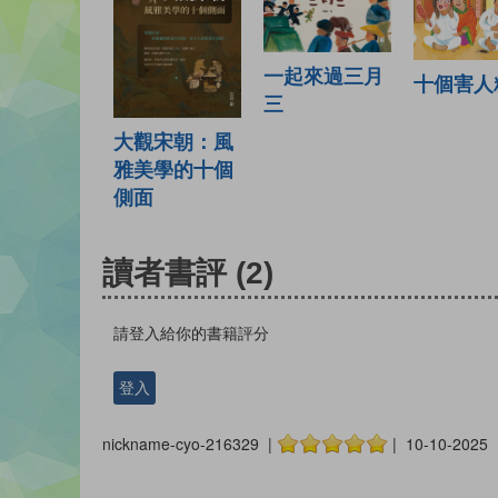
一起來過三月
十個害人
三
大觀宋朝：風
雅美學的十個
側面
讀者書評
(2)
請登入給你的書籍評分
登入
nickname-cyo-216329 |
| 10-10-2025