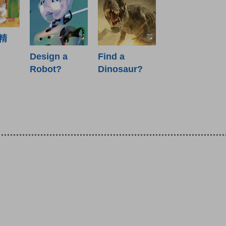
精
Find a
Design a
Dinosaur?
Robot?