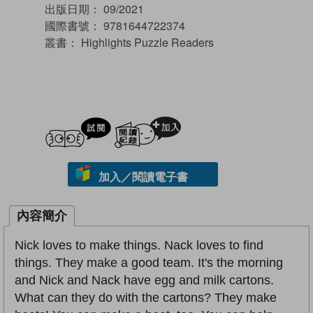
出版日期：
09/2021
國際書號：
9781644722374
叢書：
Highlights Puzzle Readers
試閲
加入閱讀紀錄
加入／閱讀電子書
內容簡介
Nick loves to make things. Nack loves to find
things. They make a good team. It's the morning
and Nick and Nack have egg and milk cartons.
What can they do with the cartons? They make