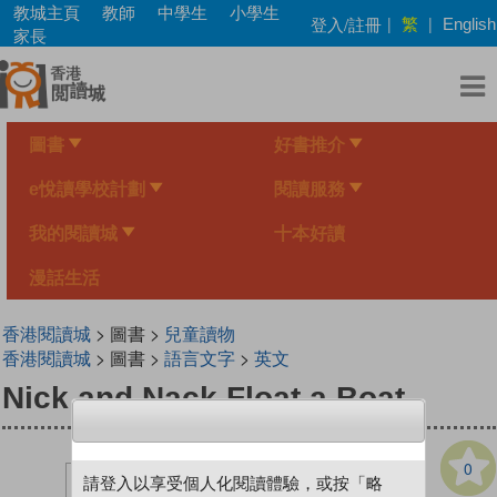
Skip
教城主頁
教師
中學生
小學生
繁
登入/註冊
|
|
English
to
家長
main
content
圖書
好書推介
e悅讀學校計劃
閱讀服務
我的閱讀城
十本好讀
漫話生活
香港閱讀城
> 圖書 >
兒童讀物
香港閱讀城
> 圖書 >
語言文字
>
英文
Nick and Nack Float a Boat
0
請登入以享受個人化閱讀體驗，或按「略