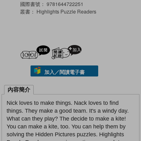
國際書號：
9781644722251
叢書：
Highlights Puzzle Readers
試閲
加入閱讀紀錄
加入／閱讀電子書
內容簡介
Nick loves to make things. Nack loves to find
things. They make a good team. It's a windy day.
What can they play? The decide to make a kite!
You can make a kite, too. You can help them by
solving the Hidden Pictures puzzles. Highlights