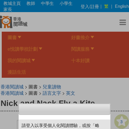
Skip
教城主頁
教師
中學生
小學生
繁
登入/註冊
|
|
English
to
家長
main
content
圖書
好書推介
e悅讀學校計劃
閱讀服務
我的閱讀城
十本好讀
漫話生活
香港閱讀城
> 圖書 >
兒童讀物
香港閱讀城
> 圖書 >
語言文字
>
英文
Nick and Nack Fly a Kite
3
請登入以享受個人化閱讀體驗，或按「略