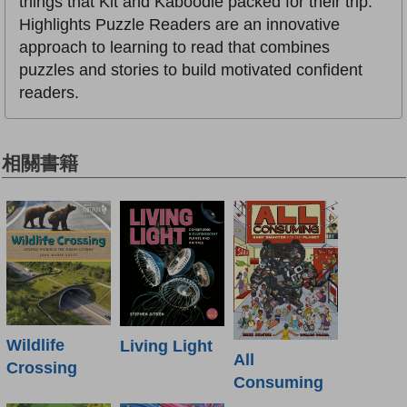
things that Kit and Kaboodle packed for their trip.
Highlights Puzzle Readers are an innovative
approach to learning to read that combines
puzzles and stories to build motivated confident
readers.
相關書籍
Wildlife
Living Light
All
Crossing
Consuming