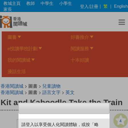
Skip
教城主頁
教師
中學生
小學生
繁
登入/註冊
|
|
English
to
家長
main
content
圖書
好書推介
e悅讀學校計劃
閱讀服務
我的閱讀城
十本好讀
漫話生活
香港閱讀城
> 圖書 >
兒童讀物
香港閱讀城
> 圖書 >
語言文字
>
英文
Kit and Kaboodle Take the Train
4
請登入以享受個人化閱讀體驗，或按「略