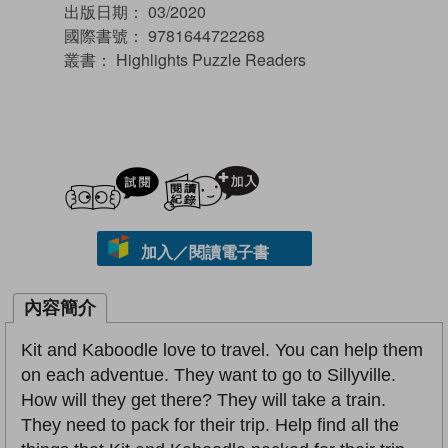
出版日期：
03/2020
國際書號：
9781644722268
叢書：
Highlights Puzzle Readers
試閲
加入閱讀紀錄
加入／閱讀電子書
內容簡介
Kit and Kaboodle love to travel. You can help them
on each adventue. They want to go to Sillyville.
How will they get there? They will take a train.
They need to pack for their trip. Help find all the