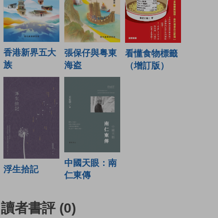
香港新界五大
張保仔與粤東
看懂食物標籤
族
海盗
（增訂版）
中國天眼：南
浮生拾記
仁東傳
讀者書評
(0)