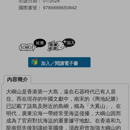
出版日期：
01/2024
國際書號：
9789888650842
試閲
加入閱讀紀錄
加入／閱讀電子書
內容簡介
大嶼山是香港第一大島，遠在石器時代已有人居
住。而在現存的中國文獻中，南宋的《輿地紀勝》
已記載了該島及附近的島嶼，稱為「大奚山」。在
明代，廣東沿海一帶經常受海盜侵擾，大嶼山因而
成為了官府對抗海盜的重要據守地點。在香港和九
龍南部先後割讓給英國後，清政府曾加強大嶼山的