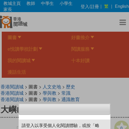
Skip
教城主頁
教師
中學生
小學生
繁
登入/註冊
|
|
English
to
家長
main
content
圖書
好書推介
e悅讀學校計劃
閱讀服務
我的閱讀城
十本好讀
漫話生活
香港閱讀城
> 圖書 >
人文史地
>
歷史
香港閱讀城
> 圖書 >
學與教
>
常識
香港閱讀城
> 圖書 >
學與教
>
通識教育
大嶼山歷史與古跡
請登入以享受個人化閱讀體驗，或按「略
0