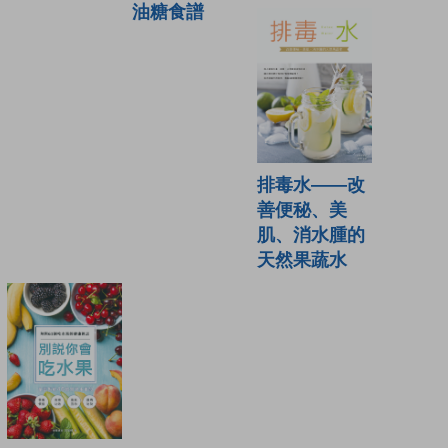
油糖食譜
排毒水——改
善便秘、美
肌、消水腫的
天然果蔬水