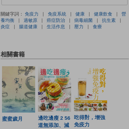
關鍵字詞：
免疫力
|
免疫系統
|
健康
|
健康飲食
|
營
養均衡
|
過敏原
|
癌症防治
|
病毒細菌
|
抗生素
|
炎症
|
腸道健康
|
生活作息
|
壓力
|
食療
相關書籍
吃得對，增強
邊吃邊瘦 2 56
蜜蜜歲月
免疫力
道無添加、減