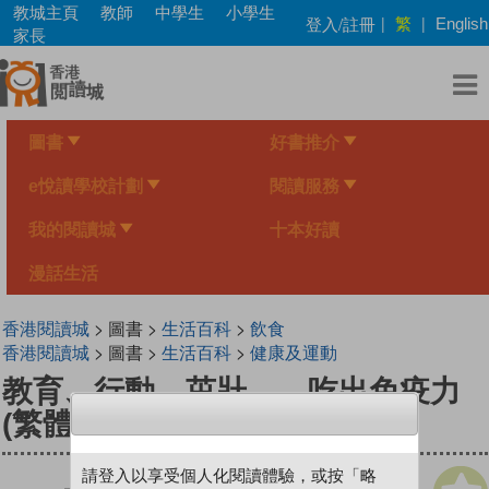
Skip
教城主頁
教師
中學生
小學生
繁
登入/註冊
|
|
English
to
家長
main
content
圖書
好書推介
e悅讀學校計劃
閱讀服務
我的閱讀城
十本好讀
漫話生活
香港閱讀城
> 圖書 >
生活百科
>
飲食
香港閱讀城
> 圖書 >
生活百科
>
健康及運動
教育、行動、茁壯——吃出免疫力
(繁體中文版)
請登入以享受個人化閱讀體驗，或按「略