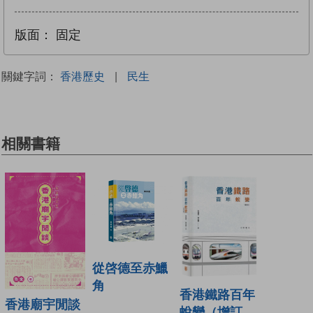
版面：
固定
關鍵字詞：
香港歷史
|
民生
相關書籍
從啓德至赤鱲
角
香港鐵路百年
香港廟宇閒談
蛻變（增訂