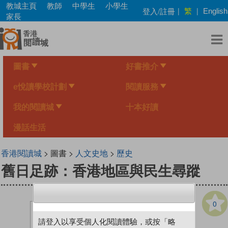
Skip
教城主頁
教師
中學生
小學生
繁
登入/註冊
|
|
English
to
家長
main
content
圖書
好書推介
e悅讀學校計劃
閱讀服務
我的閱讀城
十本好讀
漫話生活
香港閱讀城
> 圖書 >
人文史地
>
歷史
舊日足跡：香港地區與民生尋蹤
0
請登入以享受個人化閱讀體驗，或按「略