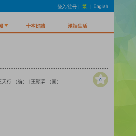
繁
登入/註冊
|
|
English
城
十本好讀
漫話生活
0
王天行 （編）
|
王顥霖 （圖）