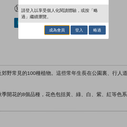
試閲
加入閱讀紀錄
請登入以享受個人化閱讀體驗，或按「略
過」繼續瀏覽。
加入／閱讀電子書
成為會員
登入
略過
郊野常見的100種植物。這些常年生長在公園裏、行人
季開花的8個品種，花色包括黃、綠、白、紫、紅等色系
。