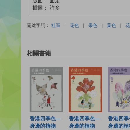
版面：
固定
插圖：
許多
關鍵字詞：
社區
|
花色
|
果色
|
葉色
|
花
相關書籍
香港四季色—
香港四季色—
香港四季
身邊的植物
身邊的植物
身邊的植