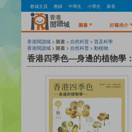
Skip
教城主頁
教師
中學生
小學生
家長
to
main
content
圖書
好書推介
香港閱讀城
> 圖書 >
自然科普
>
普及科學
香港閱讀城
> 圖書 >
自然科普
>
動植物
香港四季色—身邊的植物學