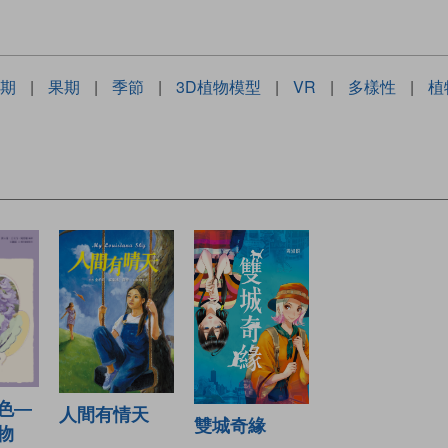
期
|
果期
|
季節
|
3D植物模型
|
VR
|
多樣性
|
植
色—
人間有情天
雙城奇緣
物