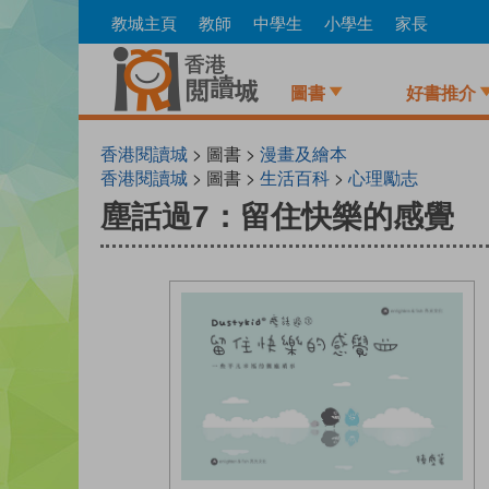
Skip
教城主頁
教師
中學生
小學生
家長
to
main
content
圖書
好書推介
香港閱讀城
> 圖書 >
漫畫及繪本
香港閱讀城
> 圖書 >
生活百科
>
心理勵志
塵話過7：留住快樂的感覺