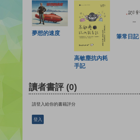
夢想的速度
筆常日記
高敏塵抗內耗
手記
讀者書評
(0)
請登入給你的書籍評分
登入