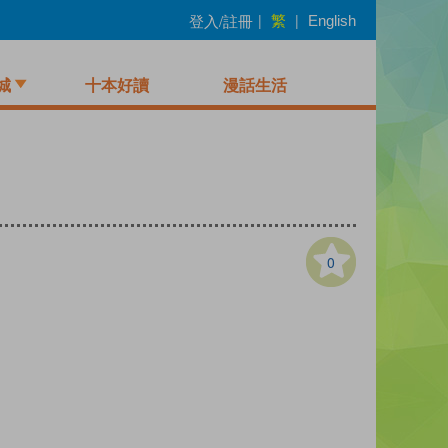
繁
登入/註冊
|
|
English
城
十本好讀
漫話生活
0