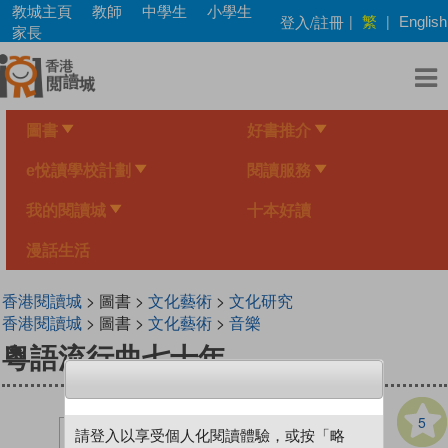
Skip
教城主頁
教師
中學生
小學生
繁
登入/註冊
|
|
English
to
家長
main
content
圖書
好書推介
e悅讀學校計劃
閱讀服務
我的閱讀城
十本好讀
漫話生活
香港閱讀城
> 圖書 >
文化藝術
>
文化研究
香港閱讀城
> 圖書 >
文化藝術
>
音樂
粵語流行曲七十年
5
請登入以享受個人化閱讀體驗，或按「略