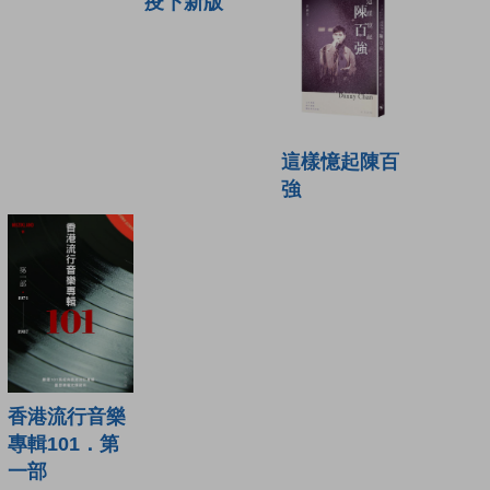
疫下新版
這樣憶起陳百
強
香港流行音樂
專輯101．第
一部