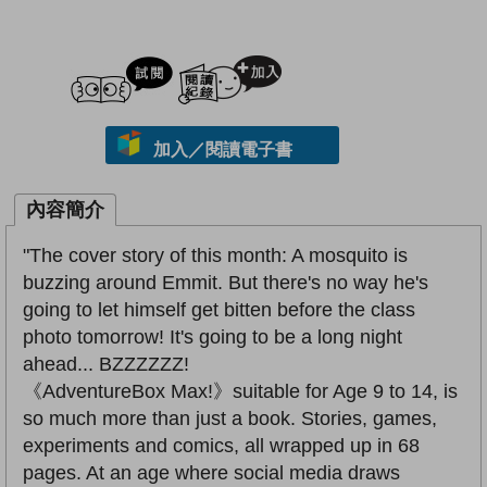
試閲
加入閱讀紀錄
加入／閱讀電子書
內容簡介
"The cover story of this month: A mosquito is
buzzing around Emmit. But there's no way he's
going to let himself get bitten before the class
photo tomorrow! It's going to be a long night
ahead... BZZZZZZ!
《AdventureBox Max!》suitable for Age 9 to 14, is
so much more than just a book. Stories, games,
experiments and comics, all wrapped up in 68
pages. At an age where social media draws