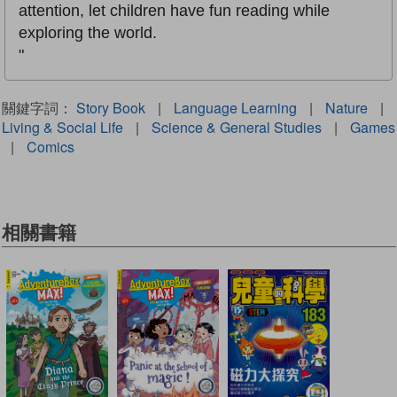
attention, let children have fun reading while
exploring the world.
"
關鍵字詞：
Story Book
|
Language Learning
|
Nature
|
Living & Social Life
|
Science & General Studies
|
Games
|
Comics
相關書籍