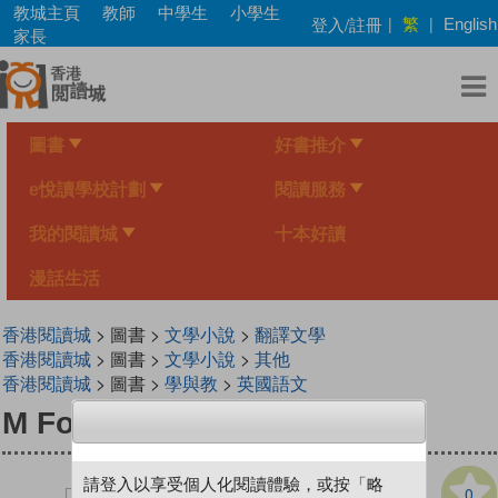
Skip
教城主頁
教師
中學生
小學生
繁
登入/註冊
|
|
English
to
家長
main
content
圖書
好書推介
e悅讀學校計劃
閱讀服務
我的閱讀城
十本好讀
漫話生活
香港閱讀城
> 圖書 >
文學小說
>
翻譯文學
香港閱讀城
> 圖書 >
文學小說
>
其他
香港閱讀城
> 圖書 >
學與教
>
英國語文
M For Mosquito
請登入以享受個人化閱讀體驗，或按「略
0