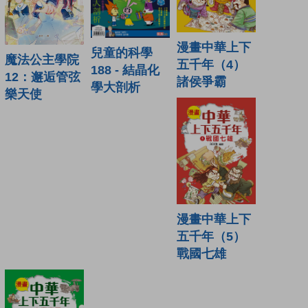
漫畫中華上下
兒童的科學
魔法公主學院
五千年（4）
188 - 結晶化
12：邂逅管弦
諸侯爭霸
學大剖析
樂天使
漫畫中華上下
五千年（5）
戰國七雄