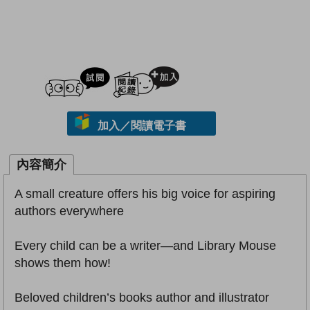
試閲
加入閱讀紀錄
加入／閱讀電子書
內容簡介
A small creature offers his big voice for aspiring
authors everywhere
Every child can be a writer—and Library Mouse
shows them how!
Beloved children’s books author and illustrator