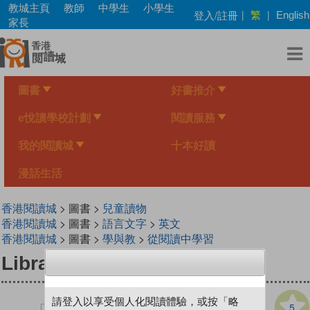
Skip
教城主頁
教師
中學生
小學生
繁
登入/註冊
|
|
English
to
家長
main
content
圖書
好書推介
e悅讀學校計劃
閱讀服務
我的閱讀城
十本好讀
漫話生活
香港閱讀城
> 圖書 >
兒童讀物
香港閱讀城
> 圖書 >
語言文字
>
英文
香港閱讀城
> 圖書 >
學與教
>
從閱讀中學習
Library Mouse (Book #1)
請登入以享受個人化閱讀體驗，或按「略
5