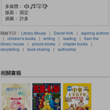
多媒體：
多媒體
互動練習
文字同步朗讀
版面：
固定
插圖：
許多
關鍵字詞：
Library Mouse
|
Daniel Kirk
|
aspiring authors
|
children's books
|
writing
|
reading
|
Sam the
library mouse
|
picture books
|
chapter books
|
storytelling
|
book sharing
|
authorship
相關書籍