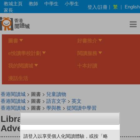
Skip
教城主頁
教師
中學生
小學生
繁
登入/註冊
|
|
English
to
家長
main
content
圖書
好書推介
e悅讀學校計劃
閱讀服務
我的閱讀城
十本好讀
漫話生活
香港閱讀城
> 圖書 >
兒童讀物
香港閱讀城
> 圖書 >
語言文字
>
英文
香港閱讀城
> 圖書 >
學與教
>
從閱讀中學習
Library Mouse: A Museum
Adventure (Book #4)
請登入以享受個人化閱讀體驗，或按「略