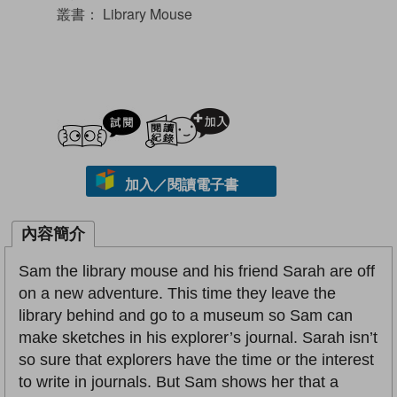
叢書：
Library Mouse
試閲
加入閱讀紀錄
加入／閱讀電子書
內容簡介
Sam the library mouse and his friend Sarah are off
on a new adventure. This time they leave the
library behind and go to a museum so Sam can
make sketches in his explorer’s journal. Sarah isn’t
so sure that explorers have the time or the interest
to write in journals. But Sam shows her that a