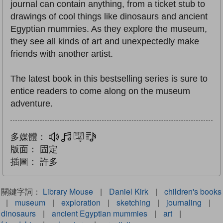
journal can contain anything, from a ticket stub to
drawings of cool things like dinosaurs and ancient
Egyptian mummies. As they explore the museum,
they see all kinds of art and unexpectedly make
friends with another artist.
The latest book in this bestselling series is sure to
entice readers to come along on the museum
adventure.
多媒體：
多媒體
互動練習
文字同步朗讀
版面：
固定
插圖：
許多
關鍵字詞：
Library Mouse
|
Daniel Kirk
|
children's books
|
museum
|
exploration
|
sketching
|
journaling
|
dinosaurs
|
ancient Egyptian mummies
|
art
|