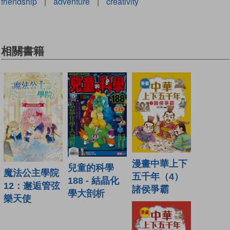
friendship
|
adventure
|
creativity
相關書籍
漫畫中華上下
兒童的科學
魔法公主學院
五千年（4）
188 - 結晶化
12：邂逅管弦
諸侯爭霸
學大剖析
樂天使