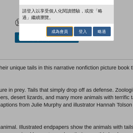
請登入以享受個人化閱讀體驗，或按「略
試閲
加入閱讀紀錄
過」繼續瀏覽。
成為會員
登入
略過
加入／閱讀電子書
r unique tails in this narrative nonfiction picture book t
 lure in prey. Tails that simply drop off as defense. Zoolo
ers, desert lizards, and many more animals with terrific t
aptions from Julie Murphy and illustrator Hannah Tolson (
imal. Illustrated endpapers show the animals with tails 