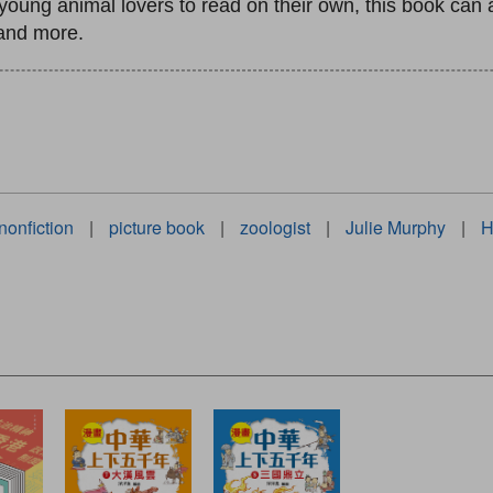
 young animal lovers to read on their own, this book can
 and more.
nonfiction
|
picture book
|
zoologist
|
Julie Murphy
|
H