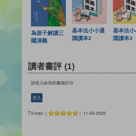
基本法小小通
基本法小
為孩子解讀三
識讀本2
識讀本3
國演義
讀者書評
(1)
請登入給你的書籍評分
登入
TV-man |
| 11-03-2025