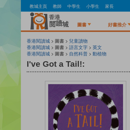
Skip
教城主頁
教師
中學生
小學生
家長
to
main
content
圖書
好書推介
香港閱讀城
> 圖書 >
兒童讀物
香港閱讀城
> 圖書 >
語言文字
>
英文
香港閱讀城
> 圖書 >
自然科普
>
動植物
I've Got a Tail!: