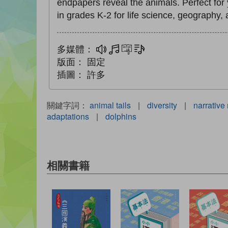
endpapers reveal the animals. Perfect for
in grades K-2 for life science, geography,
多媒體：
多媒體
互動練習
文字同步朗讀
版面：
固定
插圖：
許多
關鍵字詞：
animal tails
|
diversity
|
narrative 
adaptations
|
dolphins
相關書籍