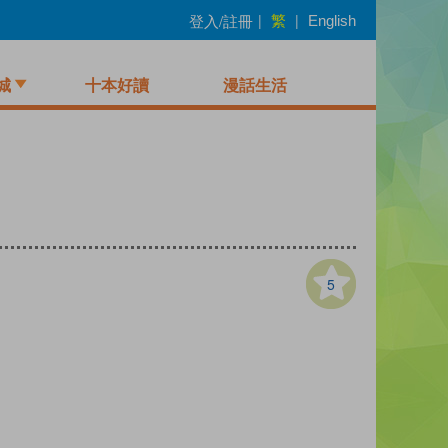
繁
登入/註冊
|
|
English
城
十本好讀
漫話生活
5