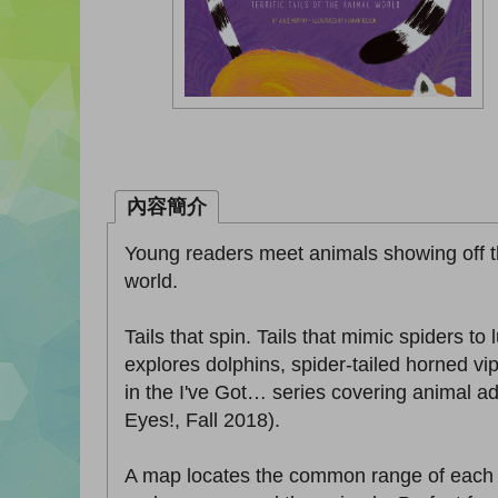
內容簡介
Young readers meet animals showing off thei
world.
Tails that spin. Tails that mimic spiders to
explores dolphins, spider-tailed horned vip
in the I've Got… series covering animal ad
Eyes!, Fall 2018).
A map locates the common range of each an