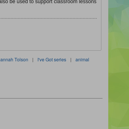
 also be used to support classroom lessons
annah Tolson
|
I've Got series
|
animal