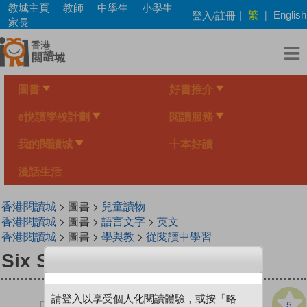
Skip
教城主頁
教師
中學生
小學生
繁
登入/註冊
|
|
English
to
家長
main
content
圖書
好書推介
e悅讀學校計劃
閱讀服務
我的閱讀城
十本好讀
漫話生活
香港閱讀城
> 圖書 >
兒童讀物
香港閱讀城
> 圖書 >
語言文字
>
英文
香港閱讀城
> 圖書 >
學與教
>
從閱讀中學習
Six Silly Pigs
請登入以享受個人化閱讀體驗，或按「略
5