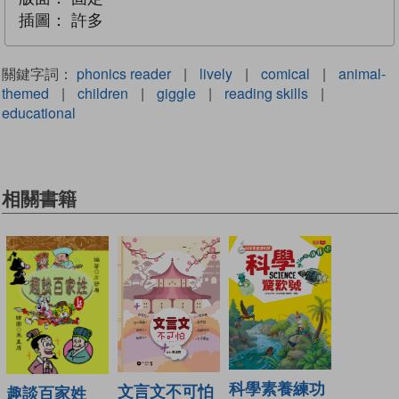
插圖：
許多
關鍵字詞：
phonics reader
|
lively
|
comical
|
animal-
themed
|
children
|
giggle
|
reading skills
|
educational
相關書籍
科學素養練功
文言文不可怕
趣談百家姓