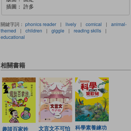
插圖：
許多
關鍵字詞：
phonics reader
|
lively
|
comical
|
animal-
themed
|
children
|
giggle
|
reading skills
|
educational
相關書籍
科學素養練功
文言文不可怕
趣談百家姓