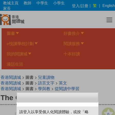
Skip
教城主頁
教師
中學生
小學生
繁
登入/註冊
|
|
English
to
家長
main
content
圖書
好書推介
e悅讀學校計劃
閱讀服務
我的閱讀城
十本好讀
漫話生活
香港閱讀城
> 圖書 >
兒童讀物
香港閱讀城
> 圖書 >
語言文字
>
英文
香港閱讀城
> 圖書 >
學與教
>
從閱讀中學習
The Octopus in Socks
請登入以享受個人化閱讀體驗，或按「略
0