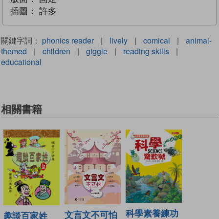
插圖：
許多
關鍵字詞：
phonics reader
|
lively
|
comical
|
animal-
themed
|
children
|
giggle
|
reading skills
|
educational
相關書籍
科學素養練功
文言文不可怕
趣談百家姓