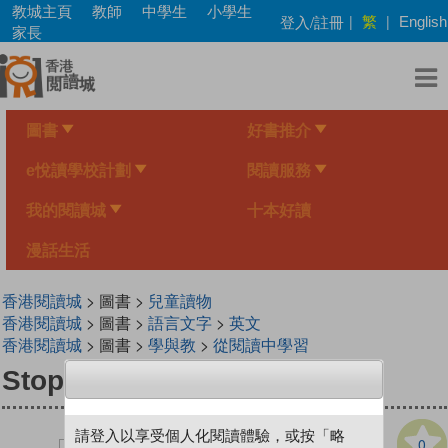
Skip
教城主頁
教師
中學生
小學生
繁
登入/註冊
|
|
English
to
家長
main
content
圖書
好書推介
e悅讀學校計劃
閱讀服務
我的閱讀城
十本好讀
漫話生活
香港閱讀城
> 圖書 >
兒童讀物
香港閱讀城
> 圖書 >
語言文字
>
英文
香港閱讀城
> 圖書 >
學與教
>
從閱讀中學習
Stop That Ox!
請登入以享受個人化閱讀體驗，或按「略
0