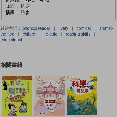
多媒體
互動練習
文字同步朗讀
版面：
固定
插圖：
許多
關鍵字詞：
phonics reader
|
lively
|
comical
|
animal-
themed
|
children
|
giggle
|
reading skills
|
educational
相關書籍