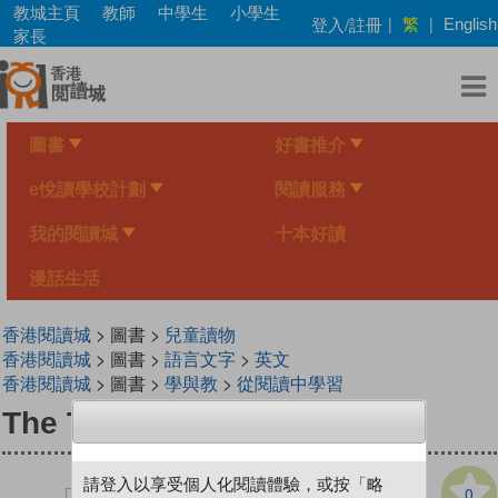
Skip
教城主頁
教師
中學生
小學生
繁
登入/註冊
|
|
English
to
家長
main
content
圖書
好書推介
e悅讀學校計劃
閱讀服務
我的閱讀城
十本好讀
漫話生活
香港閱讀城
> 圖書 >
兒童讀物
香港閱讀城
> 圖書 >
語言文字
>
英文
香港閱讀城
> 圖書 >
學與教
>
從閱讀中學習
The Three Sheep
請登入以享受個人化閱讀體驗，或按「略
0