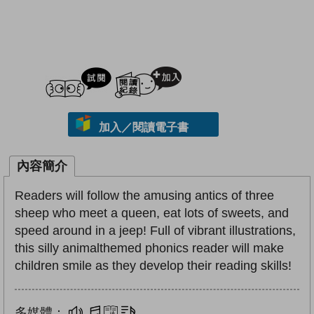
試閲
加入閱讀紀錄
加入／閱讀電子書
內容簡介
Readers will follow the amusing antics of three
sheep who meet a queen, eat lots of sweets, and
speed around in a jeep! Full of vibrant illustrations,
this silly animalthemed phonics reader will make
children smile as they develop their reading skills!
多媒體：