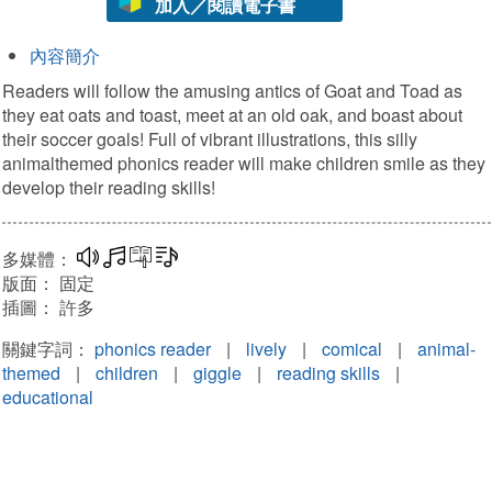
加入／閱讀電子書
內容簡介
Readers will follow the amusing antics of Goat and Toad as
they eat oats and toast, meet at an old oak, and boast about
their soccer goals! Full of vibrant illustrations, this silly
animalthemed phonics reader will make children smile as they
develop their reading skills!
多媒體
互動練習
文字同步朗讀
多媒體：
版面：
固定
插圖：
許多
關鍵字詞：
phonics reader
|
lively
|
comical
|
animal-
themed
|
children
|
giggle
|
reading skills
|
educational