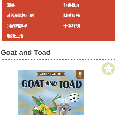
Skip
圖書
好書推介
to
main
e悅讀學校計劃
閱讀服務
content
我的閱讀城
十本好讀
漫話生活
Goat and Toad
0