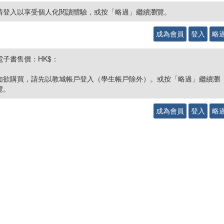
請登入以享受個人化閱讀體驗，或按「略過」繼續瀏覽。
成為會員
登入
略
電子書售價：HK$：
如欲購買，請先以教城帳戶登入（學生帳戶除外）。或按「略過」繼續瀏
覽。
成為會員
登入
略