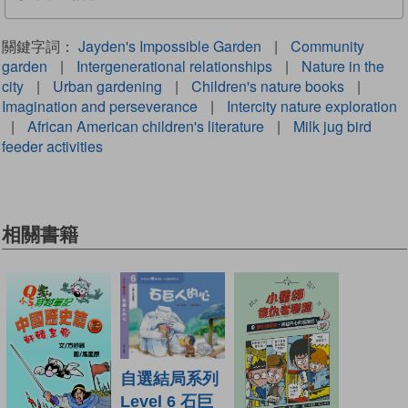
關鍵字詞：
Jayden's Impossible Garden
|
Community
garden
|
Intergenerational relationships
|
Nature in the
city
|
Urban gardening
|
Children's nature books
|
Imagination and perseverance
|
Intercity nature exploration
|
African American children's literature
|
Milk jug bird
feeder activities
相關書籍
自選結局系列
Level 6 石巨