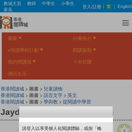
Skip
教城主頁
教師
中學生
小學生
繁
登入/註冊
|
|
English
to
家長
main
content
圖書
好書推介
e悅讀學校計劃
閱讀服務
我的閱讀城
十本好讀
漫話生活
香港閱讀城
> 圖書 >
兒童讀物
香港閱讀城
> 圖書 >
語言文字
>
英文
香港閱讀城
> 圖書 >
學與教
>
從閱讀中學習
Jayden's Impossible Garden
請登入以享受個人化閱讀體驗，或按「略
3