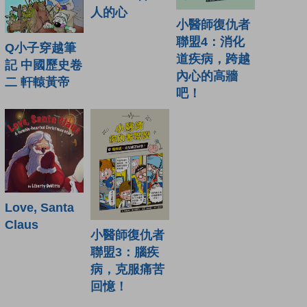
人的心
小醫師復仇者
聯盟4：消化
Q小子穿越筆
道疾病，跨越
記 中國歷史卷
內心的高牆
二 軒轅黃帝
吧！
Love, Santa
Claus
小醫師復仇者
聯盟3：腦疾
病，克服痛苦
回憶！