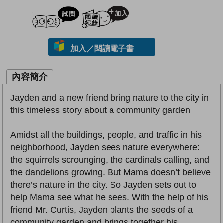
試閲
加入閱讀紀錄
加入／閱讀電子書
內容簡介
Jayden and a new friend bring nature to the city in
this timeless story about a community garden
Amidst all the buildings, people, and traffic in his
neighborhood, Jayden sees nature everywhere:
the squirrels scrounging, the cardinals calling, and
the dandelions growing. But Mama doesn’t believe
there’s nature in the city. So Jayden sets out to
help Mama see what he sees. With the help of his
friend Mr. Curtis, Jayden plants the seeds of a
community garden and brings together his