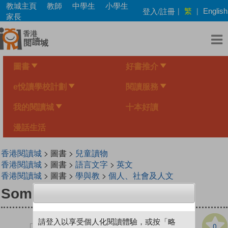
Skip
教城主頁
教師
中學生
小學生
繁
登入/註冊
|
|
English
to
家長
main
content
圖書
好書推介
e悅讀學校計劃
閱讀服務
我的閱讀城
十本好讀
漫話生活
香港閱讀城
> 圖書 >
兒童讀物
香港閱讀城
> 圖書 >
語言文字
>
英文
香港閱讀城
> 圖書 >
學與教
>
個人、社會及人文
Sometimes When I'm Mad
請登入以享受個人化閱讀體驗，或按「略
0