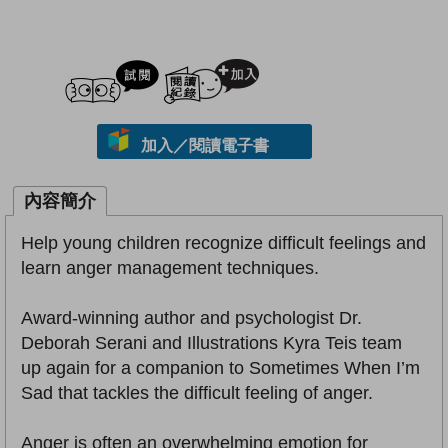
試閲
加入閱讀紀錄
加入／閱讀電子書
內容簡介
Help young children recognize difficult feelings and
learn anger management techniques.
Award-winning author and psychologist Dr.
Deborah Serani and Illustrations Kyra Teis team
up again for a companion to Sometimes When I’m
Sad that tackles the difficult feeling of anger.
Anger is often an overwhelming emotion for