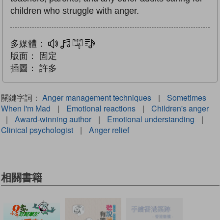
children who struggle with anger.
多媒體：
多媒體
互動練習
文字同步朗讀
版面：
固定
插圖：
許多
關鍵字詞：
Anger management techniques
|
Sometimes
When I'm Mad
|
Emotional reactions
|
Children's anger
|
Award-winning author
|
Emotional understanding
|
Clinical psychologist
|
Anger relief
相關書籍