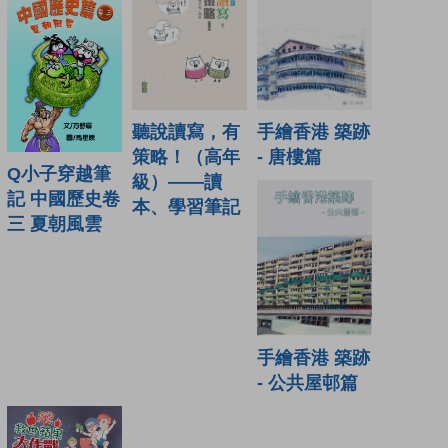
聽說讀寫，有
手繪香港 築跡
策略！（高年
- 唐樓篇
Q小子穿越筆
級）——讀
記 中國歷史卷
本、學習筆記
三 夏朝風雲
手繪香港 築跡
- 公共屋邨篇