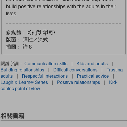
build positive relationships with the adults in their
lives.
多媒體：
多媒體
互動練習
文字同步朗讀
版面：
彈性／流式
插圖：
許多
關鍵字詞：
Communication skills
|
Kids and adults
|
Building relationships
|
Difficult conversations
|
Trusting
adults
|
Respectful interactions
|
Practical advice
|
Laugh & Learn® Series
|
Positive relationships
|
Kid-
centric point of view
相關書籍