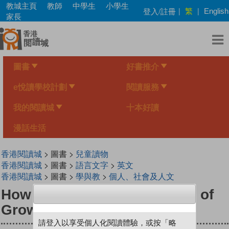
Skip
教城主頁
教師
中學生
小學生
繁
登入/註冊
|
|
English
to
家長
main
content
圖書
好書推介
e悅讀學校計劃
閱讀服務
我的閱讀城
十本好讀
漫話生活
香港閱讀城
> 圖書 >
兒童讀物
香港閱讀城
> 圖書 >
語言文字
>
英文
香港閱讀城
> 圖書 >
學與教
>
個人、社會及人文
How to Take the GROAN Out of
Grown-Ups (and Get Along!)
請登入以享受個人化閱讀體驗，或按「略