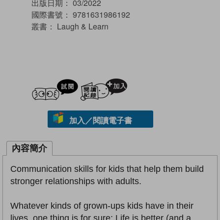
出版日期：
03/2022
國際書號：
9781631986192
叢書：
Laugh & Learn
試閲
加入閱讀紀錄
加入／閱讀電子書
內容簡介
Communication skills for kids that help them build
stronger relationships with adults.
Whatever kinds of grown-ups kids have in their
lives, one thing is for sure: Life is better (and a