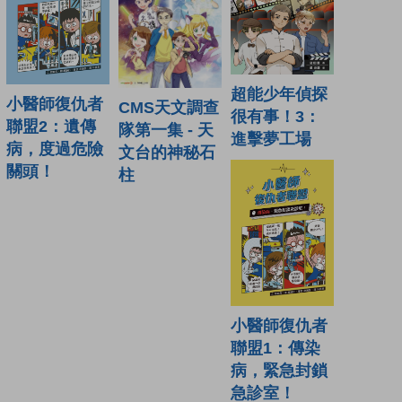
超能少年偵探
小醫師復仇者
CMS天文調查
很有事！3：
聯盟2：遺傳
隊第一集 - 天
進擊夢工場
病，度過危險
文台的神秘石
關頭！
柱
小醫師復仇者
聯盟1：傳染
病，緊急封鎖
急診室！