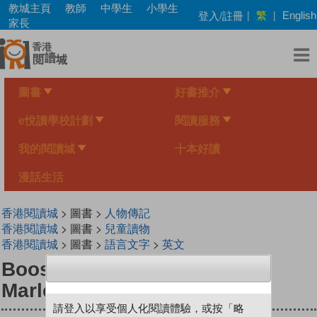
Skip
教城主頁
教師
中學生
小學生
繁
登入/註冊
|
|
English
to
家長
main
content
圖書
好書推介
e悅讀學校計劃
閱讀服務
我的閱讀城
十本好讀
漫話生活
香港閱讀城
> 圖書 >
人物傳記
香港閱讀城
> 圖書 >
兒童讀物
香港閱讀城
> 圖書 >
語言文字
>
英文
Boosting Black Voices with
Marley Dias
請登入以享受個人化閱讀體驗，或按「略