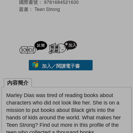
國際書號：
9781684521630
叢書：
Teen Strong
試閲
加入閱讀紀錄
加入／閱讀電子書
內容簡介
Marley Dias was tired of reading books about
characters who did not look like her. She is on a
mission to put books about Black girls into the
hands of kids around the world. What makes her
Teen Strong? Find out more in this profile of the
teen who collected a thousand books.