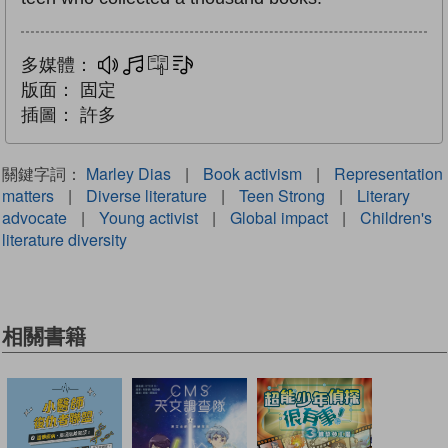
多媒體：
多媒體
互動練習
文字同步朗讀
版面：
固定
插圖：
許多
關鍵字詞：
Marley Dias
|
Book activism
|
Representation
matters
|
Diverse literature
|
Teen Strong
|
Literary
advocate
|
Young activist
|
Global impact
|
Children's
literature diversity
相關書籍